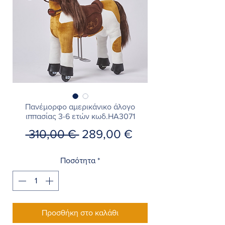
Πανέμορφο αμερικάνικο άλογο
ιππασίας 3-6 ετών κωδ.HA3071
Κανονική
Τιμή
 310,00 € 
289,00 €
τιμή
Έκπτωσης
Ποσότητα
*
Προσθήκη στο καλάθι