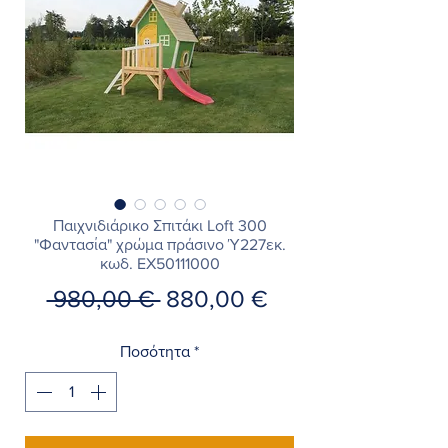
Παιχνιδιάρικο Σπιτάκι Loft 300
"Φαντασία" χρώμα πράσινο Ύ227εκ.
κωδ. EX50111000
Κανονική
Τιμή
 980,00 € 
880,00 €
τιμή
Έκπτωσης
Ποσότητα
*