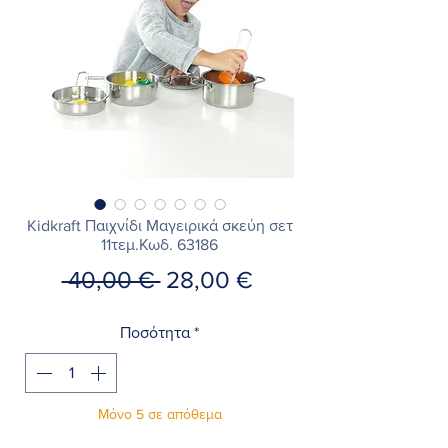
Kidkraft Παιχνίδι Μαγειρικά σκεύη σετ
11τεμ.Κωδ. 63186
Κανονική
Τιμή
 40,00 € 
28,00 €
τιμή
Έκπτωσης
Ποσότητα
*
Μόνο 5 σε απόθεμα