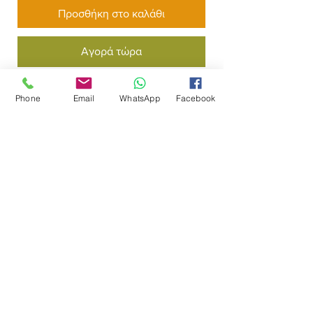
Προσθήκη στο καλάθι
Αγορά τώρα
Kidkraft Παιχνίδι Μαγειρικά σκεύη
Phone
Email
WhatsApp
Facebook
σετ 11 τεμάχια
Παίξτε με τα αληθοφανή
κουζινικά σετ της KidKraft! Ο μικρός
σεφ σας μπορεί τώρα να
προετοιμάσει και να
σερβίρει φανταστικές γαστρονομικές
απολαύσεις!
Χαρακτηριστικά:
Πώληση & Τοποθέτηση
1 κατσαρόλα
2 τηγάνια
Πληρωμή
1 σπάτουλα
Μεταφορικά
1 κουτάλα
δύο κομμάτια μπρόκολο, ένα μπούτι
Ποιοι Είμαστε